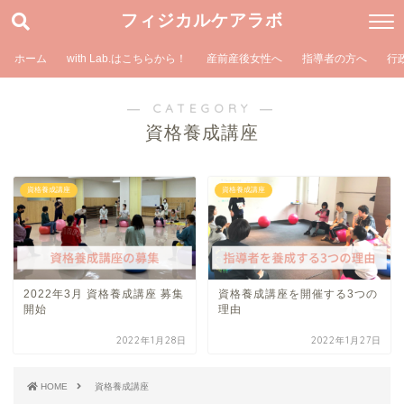
フィジカルケアラボ
ホーム
with Lab.はこちらから！
産前産後女性へ
指導者の方へ
行
― CATEGORY ―
資格養成講座
資格養成講座
資格養成講座
2022年3月 資格養成講座 募集
資格養成講座を開催する3つの
開始
理由
2022年1月28日
2022年1月27日
HOME
資格養成講座