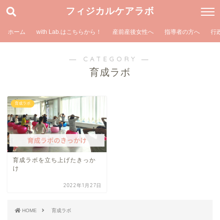
フィジカルケアラボ
ホーム
with Lab.はこちらから！
産前産後女性へ
指導者の方へ
行
― CATEGORY ―
育成ラボ
育成ラボ
育成ラボを立ち上げたきっか
け
2022年1月27日
HOME
育成ラボ