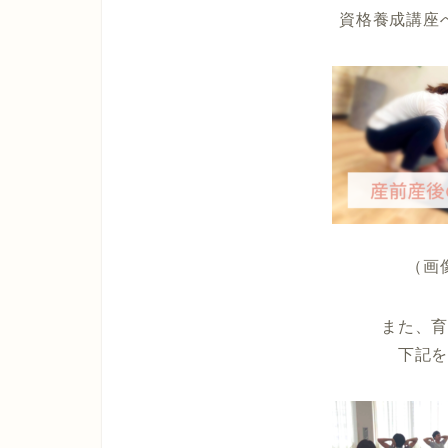
資格養成講座
（画
また、
下記